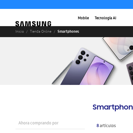
Mobile
Tecnología AI
Smartphones
Inicio
Tienda Online
Smartphon
Ahora comprando por
8
artículos