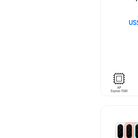
US
SIN
STOCK