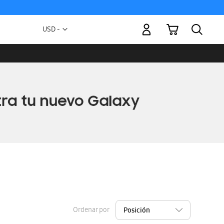
Mi carrito
Moneda
USD -
dólar
estadounidense
Ordenar por