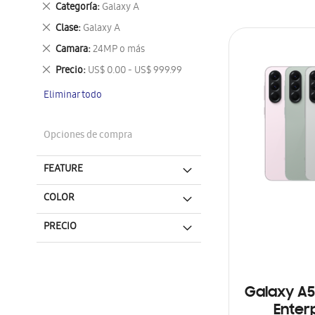
Eliminar
Categoría
Galaxy A
este
Eliminar
Clase
Galaxy A
artículo
este
Eliminar
Camara
24MP o más
artículo
este
Eliminar
Precio
US$ 0.00 - US$ 999.99
artículo
este
Eliminar todo
artículo
Opciones de compra
FEATURE
COLOR
PRECIO
Galaxy A5
Enterp