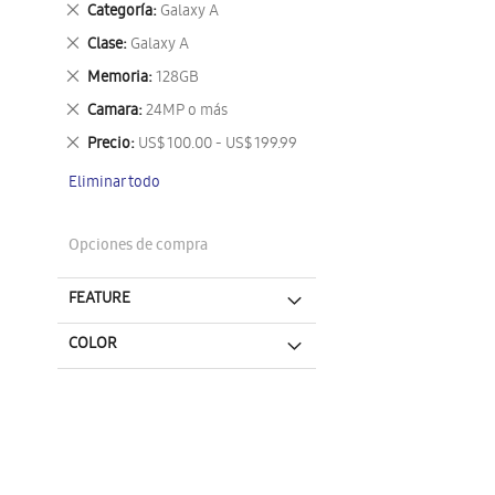
Eliminar
Categoría
Galaxy A
este
Eliminar
Clase
Galaxy A
artículo
este
Eliminar
Memoria
128GB
artículo
este
Eliminar
Camara
24MP o más
artículo
este
Eliminar
Precio
US$ 100.00 - US$ 199.99
artículo
este
Eliminar todo
artículo
Opciones de compra
FEATURE
COLOR