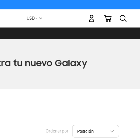
Mi carrito
Moneda
USD -
dólar
estadounidense
Ordenar por