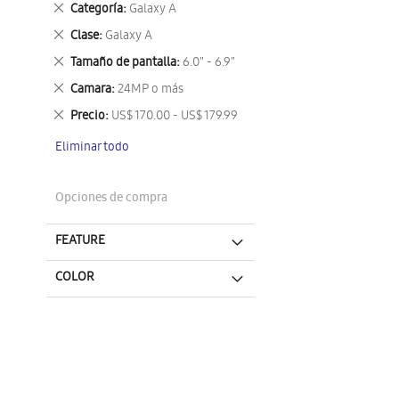
Eliminar
Categoría
Galaxy A
este
Eliminar
Clase
Galaxy A
artículo
este
Eliminar
Tamaño de pantalla
6.0" - 6.9"
artículo
este
Eliminar
Camara
24MP o más
artículo
este
Eliminar
Precio
US$ 170.00 - US$ 179.99
artículo
este
Eliminar todo
artículo
Opciones de compra
FEATURE
COLOR