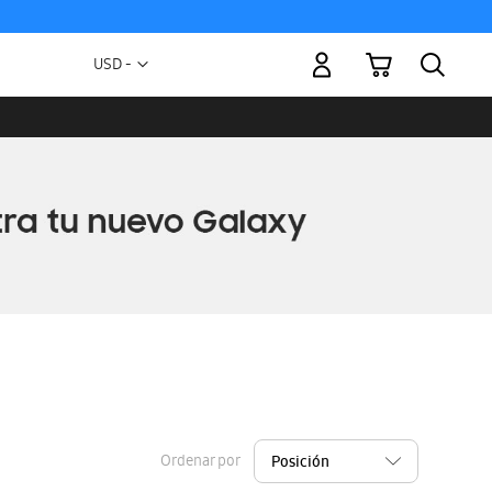
Mi carrito
Moneda
USD -
dólar
estadounidense
Ordenar por