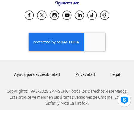
Síguenos en:
Samsung Ecuador
Samsung El Salvador
Samsung Guatemala
Samsung Honduras
Samsung Nicaragua
Samsung Panamá
Samsung República Dominicana
Samsung Venezuela
Ayuda para accesibilidad
Privacidad
Legal
Copyright© 1995-2025 SAMSUNG Todos los Derechos Reservados.
Este sitio se ve mejor en las últimas versiones de Chrome, Edge,
Safari y Mozilla Firefox.