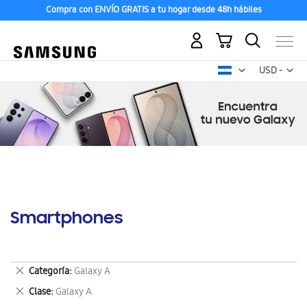
Compra con ENVÍO GRATIS a tu hogar desde 48h hábiles
Mi carrito
Mon
USD -
dólar
estadounid
Smartphones
Eliminar
Categoría
Galaxy A
este
Eliminar
Clase
Galaxy A
artículo
este