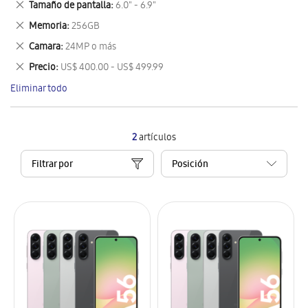
Eliminar
Tamaño de pantalla
6.0" - 6.9"
artículo
este
Eliminar
Memoria
256GB
artículo
este
Eliminar
Camara
24MP o más
artículo
este
Eliminar
Precio
US$ 400.00 - US$ 499.99
artículo
este
Eliminar todo
artículo
2
artículos
Filtrar por