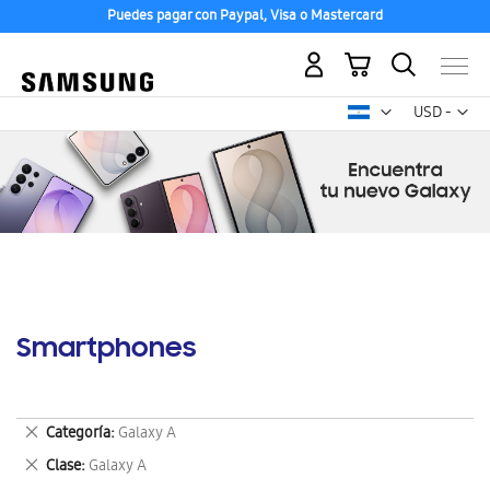
Puedes pagar con Paypal, Visa o Mastercard
Mi carrito
Mon
USD -
dólar
estadounid
Smartphones
Eliminar
Categoría
Galaxy A
este
Eliminar
Clase
Galaxy A
artículo
este