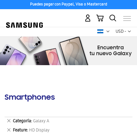
Puedes pagar con Paypal, Visa o Mastercard
Mi carrito
Mon
USD -
dólar
estadounid
Smartphones
Eliminar
Categoría
Galaxy A
este
Eliminar
Feature
HD Display
artículo
este