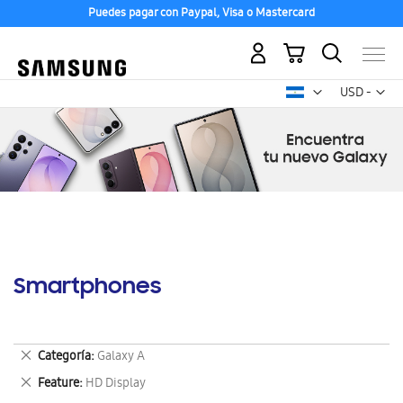
Puedes pagar con Paypal, Visa o Mastercard
Mi carrito
Mon
USD -
dólar
estadounid
Smartphones
Eliminar
Categoría
Galaxy A
este
Eliminar
Feature
HD Display
artículo
este