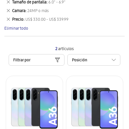
Eliminar
Tamaño de pantalla
6.0" - 6.9"
artículo
este
Eliminar
Camara
24MP o más
artículo
este
Eliminar
Precio
US$ 330.00 - US$ 339.99
artículo
este
Eliminar todo
artículo
2
artículos
Filtrar por