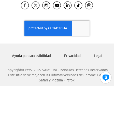
Samsung El Salvador
Samsung Guatemala
Samsung Honduras
Samsung Nicaragua
Samsung Panamá
Samsung República Dominicana
Samsung Venezuela
Ayuda para accesibilidad
Privacidad
Legal
Copyright© 1995-2025 SAMSUNG Todos los Derechos Reservados.
Este sitio se ve mejor en las últimas versiones de Chrome, Edge,
Safari y Mozilla Firefox.