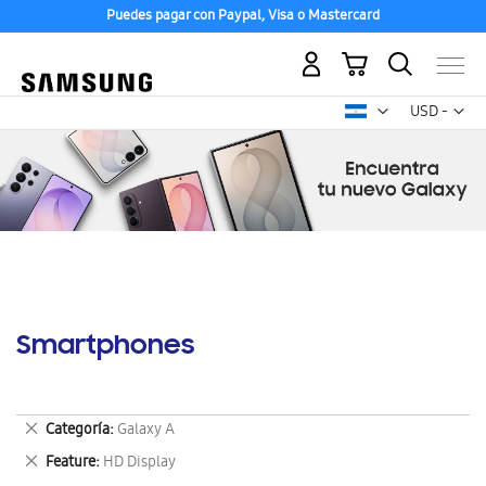
Puedes pagar con Paypal, Visa o Mastercard
Mi carrito
Mon
USD -
dólar
estadounid
Smartphones
Eliminar
Categoría
Galaxy A
este
Eliminar
Feature
HD Display
artículo
este