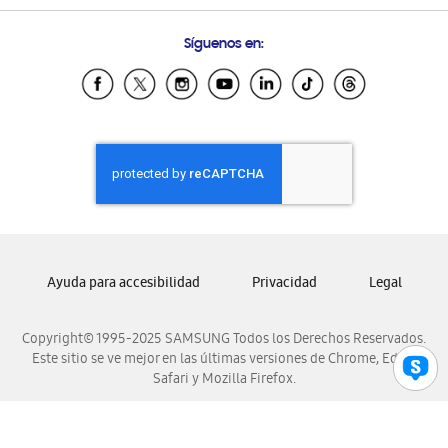
Preguntas Frecuentes
Samsung Costa Rica
Síguenos en:
Samsung Ecuador
Samsung El Salvador
Samsung Guatemala
Samsung Honduras
Samsung Nicaragua
Samsung Panamá
Samsung República Dominicana
Samsung Venezuela
Ayuda para accesibilidad
Privacidad
Legal
Copyright© 1995-2025 SAMSUNG Todos los Derechos Reservados.
Este sitio se ve mejor en las últimas versiones de Chrome, Edge,
Safari y Mozilla Firefox.