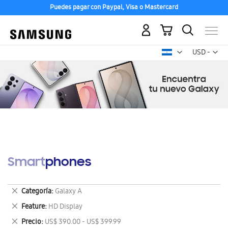
Puedes pagar con Paypal, Visa o Mastercard
Mi carrito
Mon
USD -
dólar
estadounid
Smartphones
Eliminar
Categoría
Galaxy A
este
Eliminar
Feature
HD Display
artículo
este
Eliminar
Precio
US$ 390.00 - US$ 399.99
artículo