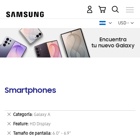
Mi carrito
Mon
USD -
dólar
estadounid
Smartphones
Eliminar
Categoría
Galaxy A
este
Eliminar
Feature
HD Display
artículo
este
Eliminar
Tamaño de pantalla
6.0" - 6.9"
artículo
este