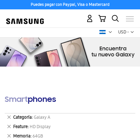
Puedes pagar con Paypal, Visa o Mastercard
Mi carrito
Mon
USD -
dólar
estadounid
Smartphones
Eliminar
Categoría
Galaxy A
este
Eliminar
Feature
HD Display
artículo
este
Eliminar
Memoria
64GB
artículo