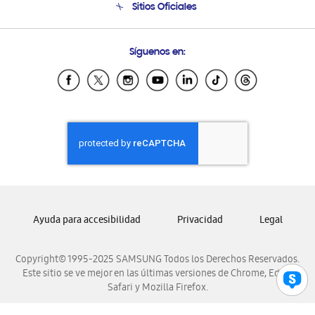
Sitios Oficiales
Soporte vía eMail
Preguntas Frecuentes
Samsung Costa Rica
Síguenos en:
Samsung Ecuador
Samsung El Salvador
Samsung Guatemala
Samsung Honduras
Samsung Nicaragua
Samsung Panamá
Samsung República Dominicana
Samsung Venezuela
Ayuda para accesibilidad
Privacidad
Legal
Copyright© 1995-2025 SAMSUNG Todos los Derechos Reservados.
Este sitio se ve mejor en las últimas versiones de Chrome, Edge,
Safari y Mozilla Firefox.