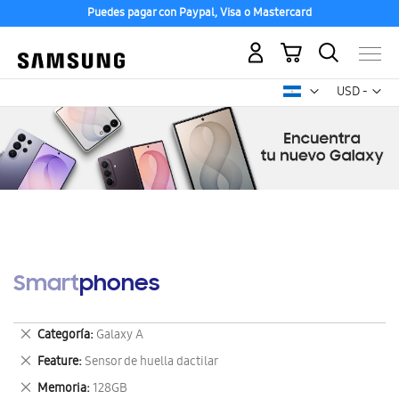
Puedes pagar con Paypal, Visa o Mastercard
Mi carrito
Mon
USD -
dólar
estadounid
Smartphones
Eliminar
Categoría
Galaxy A
este
Eliminar
Feature
Sensor de huella dactilar
artículo
este
Eliminar
Memoria
128GB
artículo