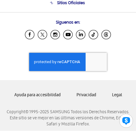
Sitios Oficiales
Soporte vía eMail
Preguntas Frecuentes
Samsung Costa Rica
Síguenos en:
Samsung Ecuador
Samsung El Salvador
Samsung Guatemala
Samsung Honduras
Samsung Nicaragua
Samsung Panamá
Samsung República Dominicana
Samsung Venezuela
Ayuda para accesibilidad
Privacidad
Legal
Copyright© 1995-2025 SAMSUNG Todos los Derechos Reservados.
Este sitio se ve mejor en las últimas versiones de Chrome, Edge,
Safari y Mozilla Firefox.