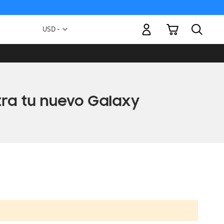
Mi carrito
Moneda
USD -
dólar
estadounidense