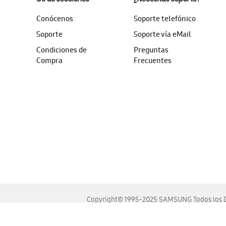
Conócenos
Soporte telefónico
Soporte
Soporte vía eMail
Condiciones de
Preguntas
Compra
Frecuentes
Copyright© 1995-2025 SAMSUNG Todos los D
Este sitio se ve mejor en las últimas versiones de Chrome