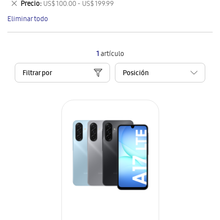
Eliminar
Precio
US$ 100.00 - US$ 199.99
artículo
este
Eliminar todo
artículo
1
artículo
Filtrar por