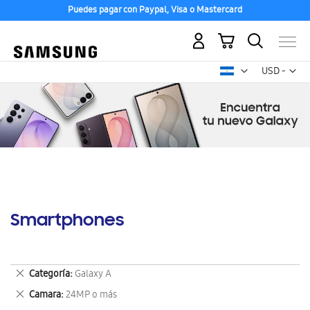
Puedes pagar con Paypal, Visa o Mastercard
Mi carrito
Mon
USD -
dólar
estadounid
Smartphones
Eliminar
Categoría
Galaxy A
este
Eliminar
Camara
24MP o más
artículo
este