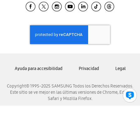
Samsung El Salvador
Samsung Guatemala
Samsung Honduras
Samsung Nicaragua
Samsung Panamá
Samsung República Dominicana
Samsung Venezuela
Ayuda para accesibilidad
Privacidad
Legal
Copyright© 1995-2025 SAMSUNG Todos los Derechos Reservados.
Este sitio se ve mejor en las últimas versiones de Chrome, Edge,
Safari y Mozilla Firefox.