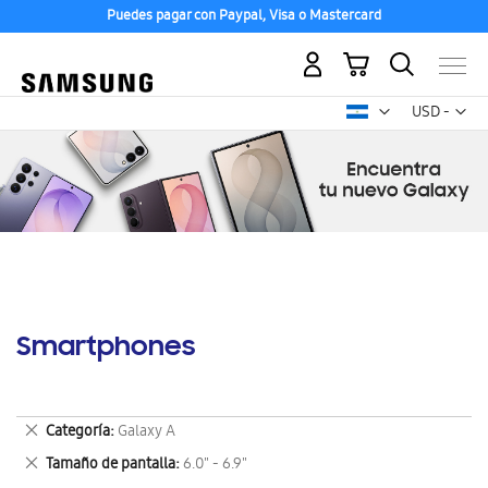
Puedes pagar con Paypal, Visa o Mastercard
Mi carrito
Mon
USD -
dólar
estadounid
Smartphones
Eliminar
Categoría
Galaxy A
este
Eliminar
Tamaño de pantalla
6.0" - 6.9"
artículo
este