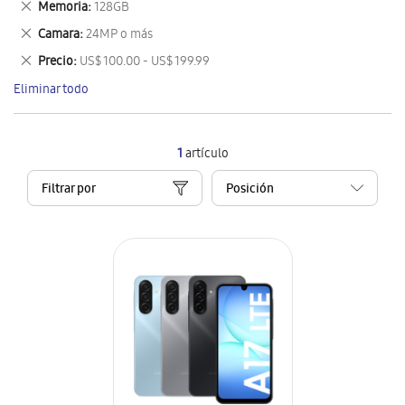
Eliminar
Memoria
128GB
artículo
este
Eliminar
Camara
24MP o más
artículo
este
Eliminar
Precio
US$ 100.00 - US$ 199.99
artículo
este
Eliminar todo
artículo
1
artículo
Filtrar por