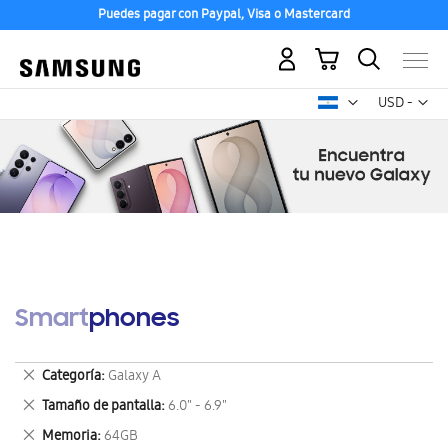
Puedes pagar con Paypal, Visa o Mastercard
Mi carrito
Mon
USD -
dólar
estadounid
Smartphones
Eliminar
Categoría
Galaxy A
este
Eliminar
Tamaño de pantalla
6.0" - 6.9"
artículo
este
Eliminar
Memoria
64GB
artículo