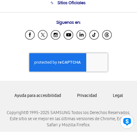
Sitios Oficiales
Soporte vía eMail
Preguntas Frecuentes
Samsung Costa Rica
Síguenos en:
Samsung Ecuador
Samsung El Salvador
Samsung Guatemala
Samsung Honduras
Samsung Nicaragua
Samsung Panamá
Samsung República Dominicana
Samsung Venezuela
Ayuda para accesibilidad
Privacidad
Legal
Copyright© 1995-2025 SAMSUNG Todos los Derechos Reservados.
Este sitio se ve mejor en las últimas versiones de Chrome, Edge,
Safari y Mozilla Firefox.