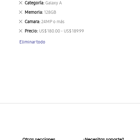
Eliminar
Categoría
Galaxy A
este
Eliminar
Memoria
128GB
artículo
este
Eliminar
Camara
24MP o más
artículo
este
Eliminar
Precio
US$ 180.00 - US$ 189.99
artículo
este
Eliminar todo
artículo
Otras secciones
¿Necesitas soporte?