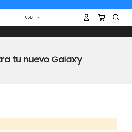
Mi carrito
Moneda
USD -
dólar
estadounidense