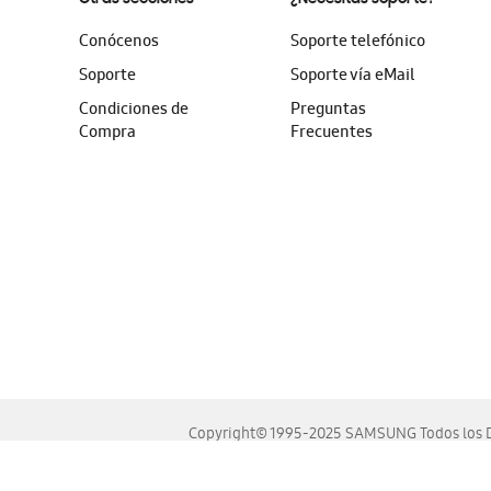
Conócenos
Soporte telefónico
Soporte
Soporte vía eMail
Condiciones de
Preguntas
Compra
Frecuentes
Copyright© 1995-2025 SAMSUNG Todos los D
Este sitio se ve mejor en las últimas versiones de Chrome