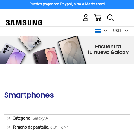
Puedes pagar con Paypal, Visa o Mastercard
Mi carrito
Mon
USD -
dólar
estadounid
Smartphones
Eliminar
Categoría
Galaxy A
este
Eliminar
Tamaño de pantalla
6.0" - 6.9"
artículo
este