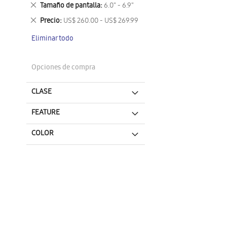
este
Eliminar
Tamaño de pantalla
6.0" - 6.9"
artículo
este
Eliminar
Precio
US$ 260.00 - US$ 269.99
artículo
este
Eliminar todo
artículo
Opciones de compra
CLASE
FEATURE
COLOR