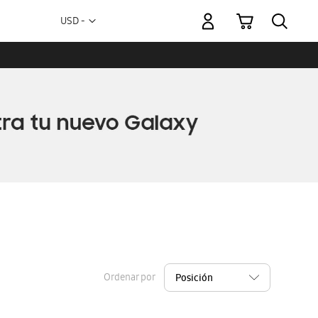
Mi carrito
Moneda
USD -
dólar
estadounidense
Ordenar por