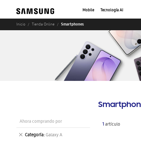
Mobile
Tecnología AI
Smartphones
Inicio
Tienda Online
Smartphon
Ahora comprando por
1
artículo
Eliminar
Categoría
Galaxy A