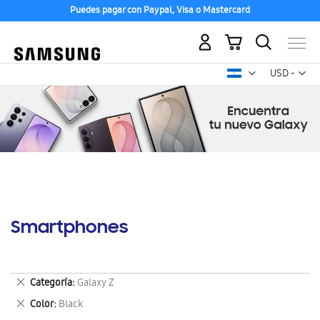
Puedes pagar con Paypal, Visa o Mastercard
Mi carrito
Mon
USD -
dólar
estadounid
Smartphones
Eliminar
Categoría
Galaxy Z
este
Eliminar
Color
Black
artículo
este