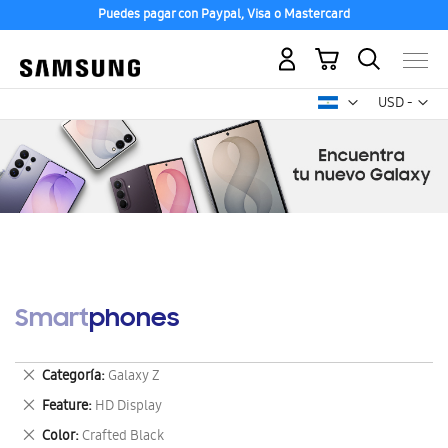
Puedes pagar con Paypal, Visa o Mastercard
Mi carrito
Mon
USD -
dólar
estadounid
Smartphones
Eliminar
Categoría
Galaxy Z
este
Eliminar
Feature
HD Display
artículo
este
Eliminar
Color
Crafted Black
artículo