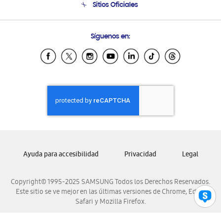
Sitios Oficiales
Soporte vía eMail
Preguntas Frecuentes
Samsung Costa Rica
Síguenos en:
Samsung Ecuador
Samsung El Salvador
Samsung Guatemala
Samsung Honduras
Samsung Nicaragua
Samsung Panamá
Samsung República Dominicana
Samsung Venezuela
Ayuda para accesibilidad
Privacidad
Legal
Copyright© 1995-2025 SAMSUNG Todos los Derechos Reservados.
Este sitio se ve mejor en las últimas versiones de Chrome, Edge,
Safari y Mozilla Firefox.