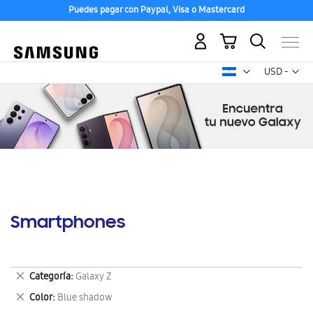
Puedes pagar con Paypal, Visa o Mastercard
Mi carrito
Mon
USD -
dólar
estadounid
Smartphones
Eliminar
Categoría
Galaxy Z
este
Eliminar
Color
Blue shadow
artículo
este