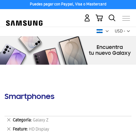
Puedes pagar con Paypal, Visa o Mastercard
Mi carrito
Mon
USD -
dólar
estadounid
Smartphones
Eliminar
Categoría
Galaxy Z
este
Eliminar
Feature
HD Display
artículo
este