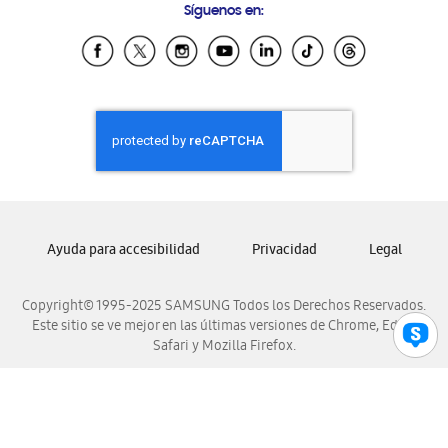
Síguenos en:
Samsung Ecuador
Samsung El Salvador
Samsung Guatemala
Samsung Honduras
Samsung Nicaragua
Samsung Panamá
Samsung República Dominicana
Samsung Venezuela
Ayuda para accesibilidad
Privacidad
Legal
Copyright© 1995-2025 SAMSUNG Todos los Derechos Reservados.
Este sitio se ve mejor en las últimas versiones de Chrome, Edge,
Safari y Mozilla Firefox.