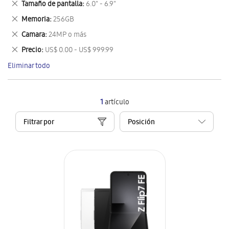
Eliminar
Tamaño de pantalla
6.0" - 6.9"
artículo
este
Eliminar
Memoria
256GB
artículo
este
Eliminar
Camara
24MP o más
artículo
este
Eliminar
Precio
US$ 0.00 - US$ 999.99
artículo
este
Eliminar todo
artículo
1
artículo
Filtrar por