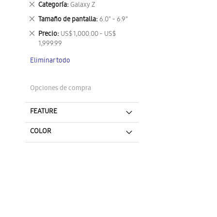
Eliminar
Categoría
Galaxy Z
este
Eliminar
Tamaño de pantalla
6.0" - 6.9"
artículo
este
Eliminar
Precio
US$ 1,000.00 - US$
artículo
este
1,999.99
artículo
Eliminar todo
Opciones de compra
FEATURE
COLOR