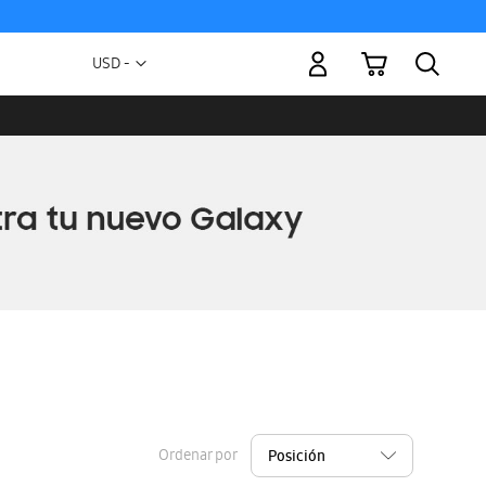
Mi carrito
Moneda
USD -
dólar
estadounidense
Ordenar por