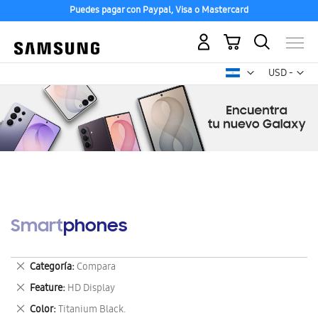
Puedes pagar con Paypal, Visa o Mastercard
Mi carrito
Mon
USD -
dólar
estadounid
Smartphones
Eliminar
Categoría
Compara
este
Eliminar
Feature
HD Display
artículo
este
Eliminar
Color
Titanium Black.
artículo