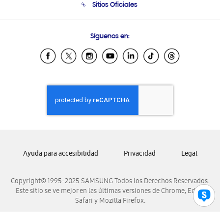
Sitios Oficiales
Soporte vía eMail
Preguntas Frecuentes
Samsung Costa Rica
Síguenos en:
Samsung Ecuador
Samsung El Salvador
Samsung Guatemala
Samsung Honduras
Samsung Nicaragua
Samsung Panamá
Samsung República Dominicana
Samsung Venezuela
Ayuda para accesibilidad
Privacidad
Legal
Copyright© 1995-2025 SAMSUNG Todos los Derechos Reservados.
Este sitio se ve mejor en las últimas versiones de Chrome, Edge,
Safari y Mozilla Firefox.