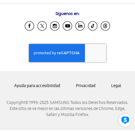
Preguntas Frecuentes
Samsung Costa Rica
Síguenos en:
Samsung Ecuador
Samsung El Salvador
Samsung Guatemala
Samsung Honduras
Samsung Nicaragua
Samsung Panamá
Samsung República Dominicana
Samsung Venezuela
Ayuda para accesibilidad
Privacidad
Legal
Copyright© 1995-2025 SAMSUNG Todos los Derechos Reservados.
Este sitio se ve mejor en las últimas versiones de Chrome, Edge,
Safari y Mozilla Firefox.