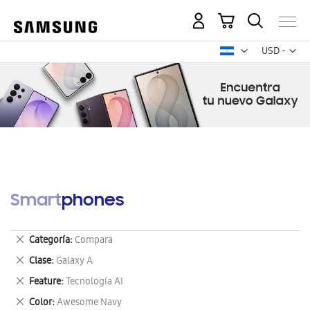
Mi carrito
Mon
USD -
dólar
estadounid
Smartphones
Eliminar
Categoría
Compara
este
Eliminar
Clase
Galaxy A
artículo
este
Eliminar
Feature
Tecnología AI
artículo
este
Eliminar
Color
Awesome Navy
artículo