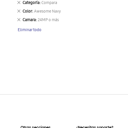
Eliminar
Categoría
Compara
este
Eliminar
Color
Awesome Navy
artículo
este
Eliminar
Camara
24MP o más
artículo
este
Eliminar todo
artículo
Otras secciones
¿Necesitas soporte?