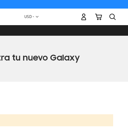
Mi carrito
Moneda
USD -
dólar
estadounidense