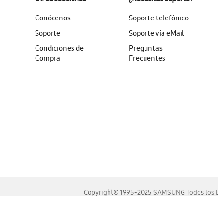
Conócenos
Soporte telefónico
Soporte
Soporte vía eMail
Condiciones de
Preguntas
Compra
Frecuentes
Copyright© 1995-2025 SAMSUNG Todos los D
Este sitio se ve mejor en las últimas versiones de Chrome