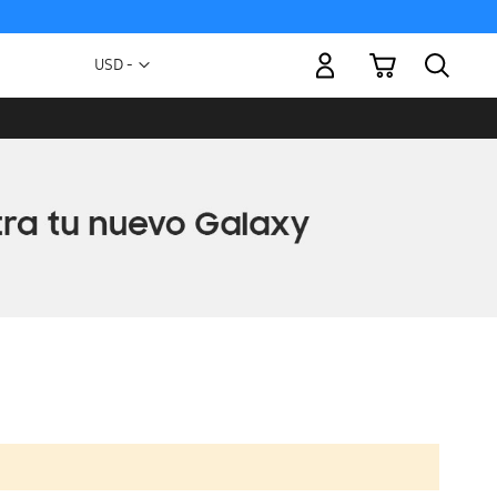
Mi carrito
Moneda
USD -
dólar
estadounidense