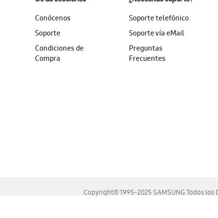
Conócenos
Soporte telefónico
Soporte
Soporte vía eMail
Condiciones de
Preguntas
Compra
Frecuentes
Copyright© 1995-2025 SAMSUNG Todos los D
Este sitio se ve mejor en las últimas versiones de Chrome