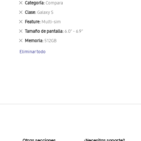
Eliminar
Categoría
Compara
este
Eliminar
Clase
Galaxy S
artículo
este
Eliminar
Feature
Multi-sim
artículo
este
Eliminar
Tamaño de pantalla
6.0" - 6.9"
artículo
este
Eliminar
Memoria
512GB
artículo
este
Eliminar todo
artículo
Otras secciones
¿Necesitas soporte?