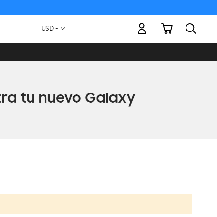
Mi carrito
Moneda
USD -
dólar
estadounidense