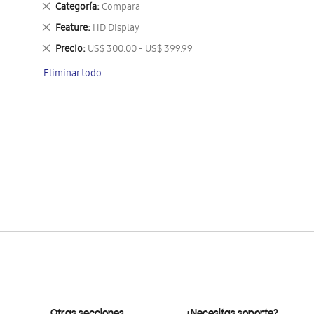
Eliminar
Categoría
Compara
este
Eliminar
Feature
HD Display
artículo
este
Eliminar
Precio
US$ 300.00 - US$ 399.99
artículo
este
Eliminar todo
artículo
Otras secciones
¿Necesitas soporte?