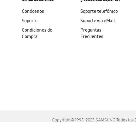
Conócenos
Soporte telefónico
Soporte
Soporte vía eMail
Condiciones de
Preguntas
Compra
Frecuentes
Copyright© 1995-2025 SAMSUNG Todos los D
Este sitio se ve mejor en las últimas versiones de Chrome