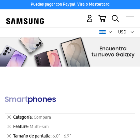
Puedes pagar con Paypal, Visa o Mastercard
Mi carrito
Mon
USD -
dólar
estadounid
Smartphones
Eliminar
Categoría
Compara
este
Eliminar
Feature
Multi-sim
artículo
este
Eliminar
Tamaño de pantalla
6.0" - 6.9"
artículo