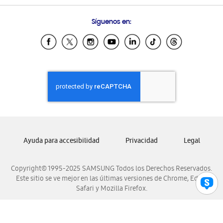
Preguntas Frecuentes
Samsung Costa Rica
Síguenos en:
Samsung Ecuador
Samsung El Salvador
Samsung Guatemala
Samsung Honduras
Samsung Nicaragua
Samsung Panamá
Samsung República Dominicana
Samsung Venezuela
Ayuda para accesibilidad
Privacidad
Legal
Copyright© 1995-2025 SAMSUNG Todos los Derechos Reservados.
Este sitio se ve mejor en las últimas versiones de Chrome, Edge,
Safari y Mozilla Firefox.