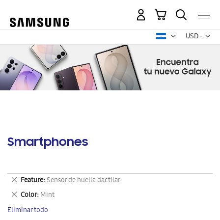
Mi carrito
Mon
USD -
dólar
estadounid
Smartphones
Eliminar
Feature
Sensor de huella dactilar
este
Eliminar
Color
Mint
artículo
este
Eliminar todo
artículo