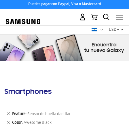
Puedes pagar con Paypal, Visa o Mastercard
Mi carrito
Mon
USD -
dólar
estadounid
Smartphones
Eliminar
Feature
Sensor de huella dactilar
este
Eliminar
Color
Awesome Black
artículo
este