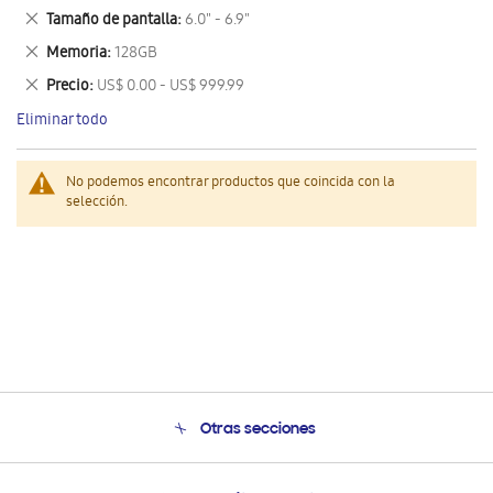
este
Eliminar
Tamaño de pantalla
6.0" - 6.9"
artículo
este
Eliminar
Memoria
128GB
artículo
este
Eliminar
Precio
US$ 0.00 - US$ 999.99
artículo
este
Eliminar todo
artículo
No podemos encontrar productos que coincida con la
selección.
Otras secciones
Conócenos