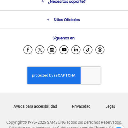
¿Necesitas soporte?
Soporte
Condiciones de Compra
Soporte telefónico
Sitios Oficiales
Soporte vía eMail
Preguntas Frecuentes
Samsung Costa Rica
Síguenos en:
Samsung Ecuador
Samsung El Salvador
Samsung Guatemala
Samsung Honduras
Samsung Nicaragua
Samsung Panamá
Samsung República Dominicana
Samsung Venezuela
Ayuda para accesibilidad
Privacidad
Legal
Copyright© 1995-2025 SAMSUNG Todos los Derechos Reservados.