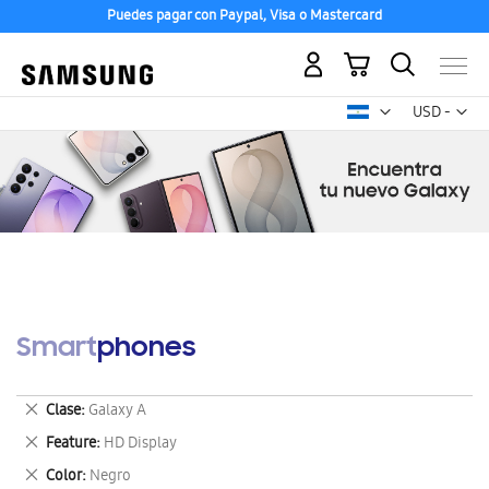
Puedes pagar con Paypal, Visa o Mastercard
Mi carrito
Mon
USD -
dólar
estadounid
Smartphones
Eliminar
Clase
Galaxy A
este
Eliminar
Feature
HD Display
artículo
este
Eliminar
Color
Negro
artículo