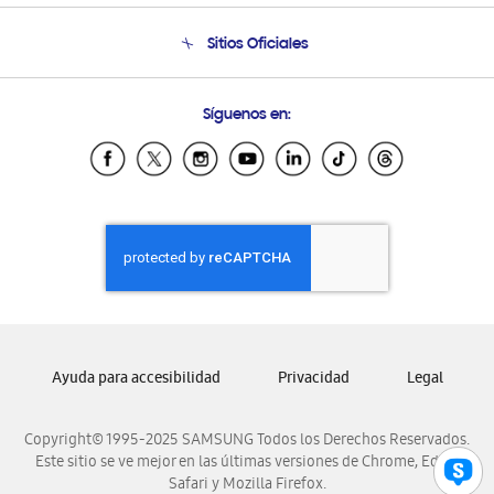
Condiciones de Compra
Soporte telefónico
Sitios Oficiales
Soporte vía eMail
Preguntas Frecuentes
Samsung Costa Rica
Síguenos en:
Samsung Ecuador
Samsung El Salvador
Samsung Guatemala
Samsung Honduras
Samsung Nicaragua
Samsung Panamá
Samsung República Dominicana
Samsung Venezuela
Ayuda para accesibilidad
Privacidad
Legal
Copyright© 1995-2025 SAMSUNG Todos los Derechos Reservados.
Este sitio se ve mejor en las últimas versiones de Chrome, Edge,
Safari y Mozilla Firefox.