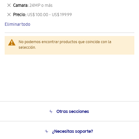
este
Eliminar
Camara
24MP o más
artículo
este
Eliminar
Precio
US$ 100.00 - US$ 199.99
artículo
este
Eliminar todo
artículo
No podemos encontrar productos que coincida con la
selección.
Otras secciones
Conócenos
¿Necesitas soporte?
Soporte