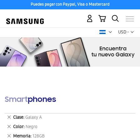
Puedes pagar con Paypal, Visa o Mastercard
Mi carrito
Mon
USD -
dólar
estadounid
Smartphones
Eliminar
Clase
Galaxy A
este
Eliminar
Color
Negro
artículo
este
Eliminar
Memoria
128GB
artículo