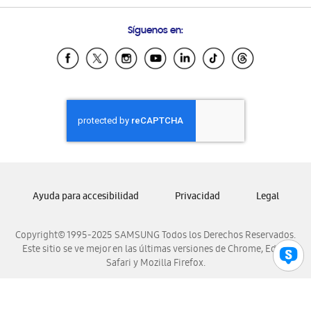
Preguntas Frecuentes
Samsung Costa Rica
Síguenos en:
Samsung Ecuador
Samsung El Salvador
Samsung Guatemala
Samsung Honduras
Samsung Nicaragua
Samsung Panamá
Samsung República Dominicana
Samsung Venezuela
Ayuda para accesibilidad
Privacidad
Legal
Copyright© 1995-2025 SAMSUNG Todos los Derechos Reservados.
Este sitio se ve mejor en las últimas versiones de Chrome, Edge,
Safari y Mozilla Firefox.