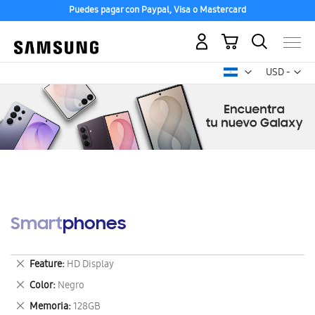
Puedes pagar con Paypal, Visa o Mastercard
Mi carrito
Mon
USD -
dólar
estadounid
Smartphones
Eliminar
Feature
HD Display
este
Eliminar
Color
Negro
artículo
este
Eliminar
Memoria
128GB
artículo