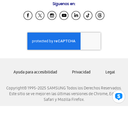
Síguenos en:
Samsung Ecuador
Samsung El Salvador
Samsung Guatemala
Samsung Honduras
Samsung Nicaragua
Samsung Panamá
Samsung República Dominicana
Samsung Venezuela
Ayuda para accesibilidad
Privacidad
Legal
Copyright© 1995-2025 SAMSUNG Todos los Derechos Reservados.
Este sitio se ve mejor en las últimas versiones de Chrome, Edge,
Safari y Mozilla Firefox.