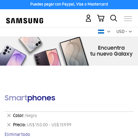
Puedes pagar con Paypal, Visa o Mastercard
Mi carrito
Mon
USD -
dólar
estadounid
Smartphones
Eliminar
Color
Negro
este
Eliminar
Precio
US$ 150.00 - US$ 159.99
artículo
este
Eliminar todo
artículo