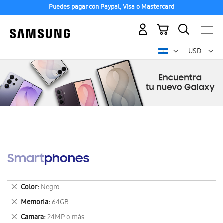
Puedes pagar con Paypal, Visa o Mastercard
Mi carrito
Mon
USD -
dólar
estadounid
Smartphones
Eliminar
Color
Negro
este
Eliminar
Memoria
64GB
artículo
este
Eliminar
Camara
24MP o más
artículo