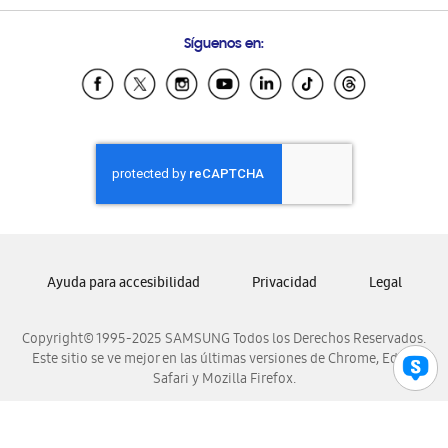
Preguntas Frecuentes
Samsung Costa Rica
Síguenos en:
Samsung Ecuador
Samsung El Salvador
Samsung Guatemala
Samsung Honduras
Samsung Nicaragua
Samsung Panamá
Samsung República Dominicana
Samsung Venezuela
Ayuda para accesibilidad
Privacidad
Legal
Copyright© 1995-2025 SAMSUNG Todos los Derechos Reservados.
Este sitio se ve mejor en las últimas versiones de Chrome, Edge,
Safari y Mozilla Firefox.