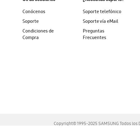
Conócenos
Soporte telefónico
Soporte
Soporte vía eMail
Condiciones de
Preguntas
Compra
Frecuentes
Copyright© 1995-2025 SAMSUNG Todos los D
Este sitio se ve mejor en las últimas versiones de Chrome