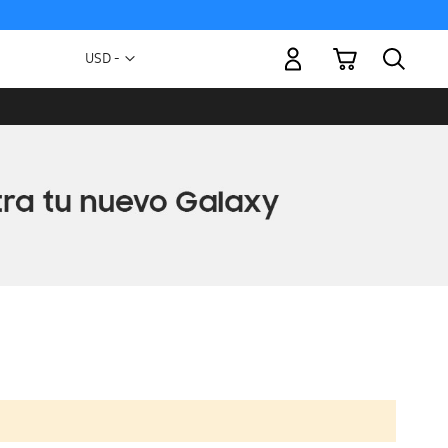
Mi carrito
Moneda
USD -
dólar
estadounidense