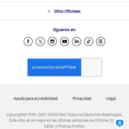
Condiciones de Compra
Soporte telefónico
Sitios Oficiales
Soporte vía eMail
Preguntas Frecuentes
Samsung Costa Rica
Síguenos en:
Samsung Ecuador
Samsung El Salvador
Samsung Guatemala
Samsung Honduras
Samsung Nicaragua
Samsung Panamá
Samsung República Dominicana
Samsung Venezuela
Ayuda para accesibilidad
Privacidad
Legal
Copyright© 1995-2025 SAMSUNG Todos los Derechos Reservados.
Este sitio se ve mejor en las últimas versiones de Chrome, Edge,
Safari y Mozilla Firefox.