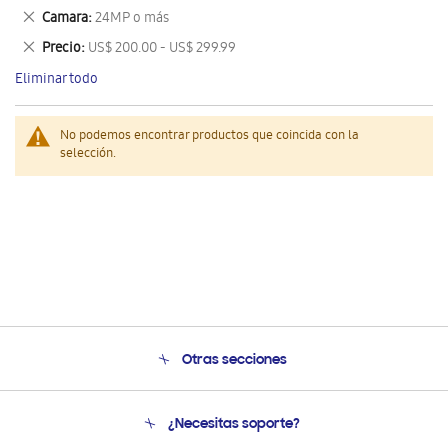
este
Eliminar
Camara
24MP o más
artículo
este
Eliminar
Precio
US$ 200.00 - US$ 299.99
artículo
este
Eliminar todo
artículo
No podemos encontrar productos que coincida con la
selección.
Otras secciones
Conócenos
¿Necesitas soporte?
Soporte