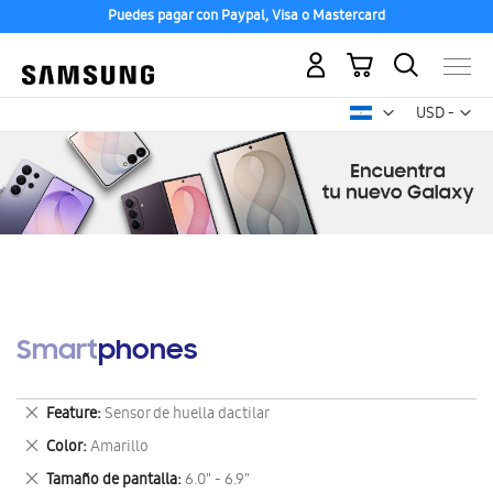
Puedes pagar con Paypal, Visa o Mastercard
Mi carrito
Mon
USD -
dólar
estadounid
Smartphones
Eliminar
Feature
Sensor de huella dactilar
este
Eliminar
Color
Amarillo
artículo
este
Eliminar
Tamaño de pantalla
6.0" - 6.9"
artículo