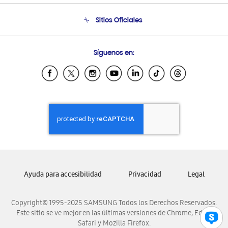
Condiciones de Compra
Soporte telefónico
Sitios Oficiales
Soporte vía eMail
Preguntas Frecuentes
Samsung Costa Rica
Síguenos en:
Samsung Ecuador
Samsung El Salvador
Samsung Guatemala
Samsung Honduras
Samsung Nicaragua
Samsung Panamá
Samsung República Dominicana
Samsung Venezuela
Ayuda para accesibilidad
Privacidad
Legal
Copyright© 1995-2025 SAMSUNG Todos los Derechos Reservados.
Este sitio se ve mejor en las últimas versiones de Chrome, Edge,
Safari y Mozilla Firefox.