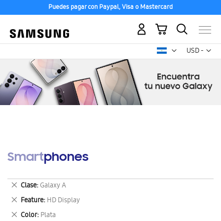
Puedes pagar con Paypal, Visa o Mastercard
Mi carrito
Mon
USD -
dólar
estadounid
Smartphones
Eliminar
Clase
Galaxy A
este
Eliminar
Feature
HD Display
artículo
este
Eliminar
Color
Plata
artículo