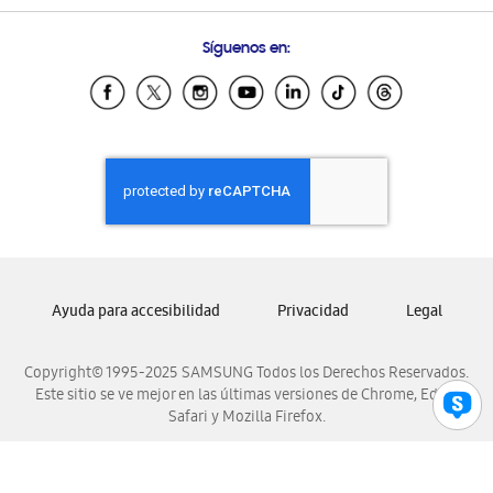
Preguntas Frecuentes
Samsung Costa Rica
Síguenos en:
Samsung Ecuador
Samsung El Salvador
Samsung Guatemala
Samsung Honduras
Samsung Nicaragua
Samsung Panamá
Samsung República Dominicana
Samsung Venezuela
Ayuda para accesibilidad
Privacidad
Legal
Copyright© 1995-2025 SAMSUNG Todos los Derechos Reservados.
Este sitio se ve mejor en las últimas versiones de Chrome, Edge,
Safari y Mozilla Firefox.