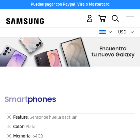
Puedes pagar con Paypal, Visa o Mastercard
Mi carrito
Mon
USD -
dólar
estadounid
Smartphones
Eliminar
Feature
Sensor de huella dactilar
este
Eliminar
Color
Plata
artículo
este
Eliminar
Memoria
64GB
artículo