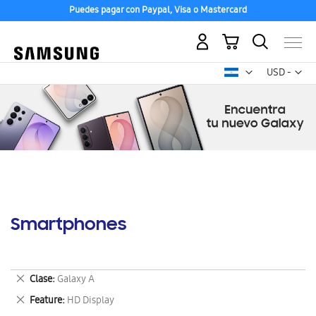
Puedes pagar con Paypal, Visa o Mastercard
Mi carrito
Mon
USD -
dólar
estadounid
Smartphones
Eliminar
Clase
Galaxy A
este
Eliminar
Feature
HD Display
artículo
este