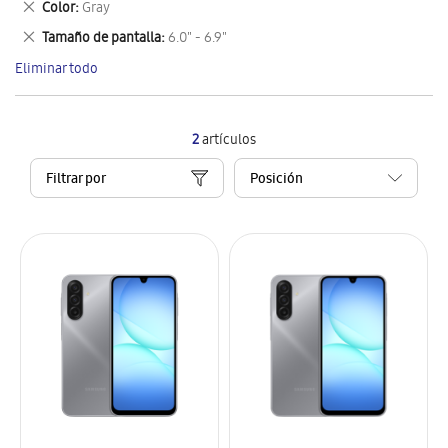
Eliminar
Color
Gray
artículo
este
Eliminar
Tamaño de pantalla
6.0" - 6.9"
artículo
este
Eliminar todo
artículo
2
artículos
Filtrar por