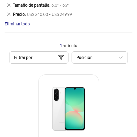
este
Eliminar
Tamaño de pantalla
6.0" - 6.9"
artículo
este
Eliminar
Precio
US$ 240.00 - US$ 249.99
artículo
este
Eliminar todo
artículo
1
artículo
Filtrar por