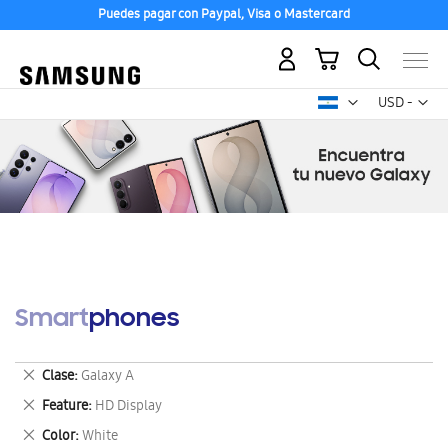
Puedes pagar con Paypal, Visa o Mastercard
Mi carrito
Mon
USD -
dólar
estadounid
Smartphones
Eliminar
Clase
Galaxy A
este
Eliminar
Feature
HD Display
artículo
este
Eliminar
Color
White
artículo