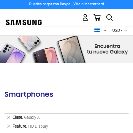
Puedes pagar con Paypal, Visa o Mastercard
Mi carrito
Mon
USD -
dólar
estadounid
Smartphones
Eliminar
Clase
Galaxy A
este
Eliminar
Feature
HD Display
artículo
este