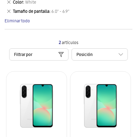
Eliminar
Color
White
artículo
este
Eliminar
Tamaño de pantalla
6.0" - 6.9"
artículo
este
Eliminar todo
artículo
2
artículos
Filtrar por