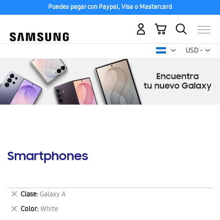
Puedes pagar con Paypal, Visa o Mastercard
Mi carrito
Mon
USD -
dólar
estadounid
Smartphones
Eliminar
Clase
Galaxy A
este
Eliminar
Color
White
artículo
este