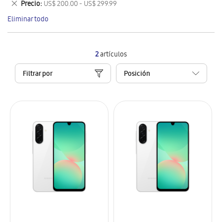
Eliminar
Precio
US$ 200.00 - US$ 299.99
artículo
este
Eliminar todo
artículo
2
artículos
Filtrar por