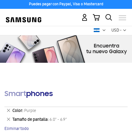
Puedes pagar con Paypal, Visa o Mastercard
Mi carrito
Mon
USD -
dólar
estadounid
Smartphones
Eliminar
Color
Purple
este
Eliminar
Tamaño de pantalla
6.0" - 6.9"
artículo
este
Eliminar todo
artículo