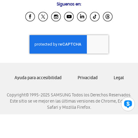
Síguenos en:
Samsung Ecuador
Samsung El Salvador
Samsung Guatemala
Samsung Honduras
Samsung Nicaragua
Samsung Panamá
Samsung República Dominicana
Samsung Venezuela
Ayuda para accesibilidad
Privacidad
Legal
Copyright© 1995-2025 SAMSUNG Todos los Derechos Reservados.
Este sitio se ve mejor en las últimas versiones de Chrome, Edge,
Safari y Mozilla Firefox.