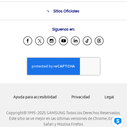
Condiciones de Compra
Soporte telefónico
Sitios Oficiales
Soporte vía eMail
Preguntas Frecuentes
Samsung Costa Rica
Síguenos en:
Samsung Ecuador
Samsung El Salvador
Samsung Guatemala
Samsung Honduras
Samsung Nicaragua
Samsung Panamá
Samsung República Dominicana
Samsung Venezuela
Ayuda para accesibilidad
Privacidad
Legal
Copyright© 1995-2025 SAMSUNG Todos los Derechos Reservados.
Este sitio se ve mejor en las últimas versiones de Chrome, Edge,
Safari y Mozilla Firefox.