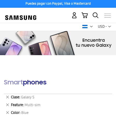
Puedes pagar con Paypal, Visa o Mastercard
Mi carrito
Mon
USD -
dólar
estadounid
Smartphones
Eliminar
Clase
Galaxy S
este
Eliminar
Feature
Multi-sim
artículo
este
Eliminar
Color
Blue
artículo