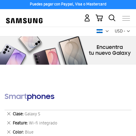
Puedes pagar con Paypal, Visa o Mastercard
Mi carrito
Mon
USD -
dólar
estadounid
Smartphones
Eliminar
Clase
Galaxy S
este
Eliminar
Feature
Wi-fi integrado
artículo
este
Eliminar
Color
Blue
artículo