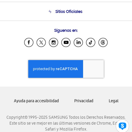
Condiciones de Compra
Soporte telefónico
Sitios Oficiales
Soporte vía eMail
Preguntas Frecuentes
Samsung Costa Rica
Síguenos en:
Samsung Ecuador
Samsung El Salvador
Samsung Guatemala
Samsung Honduras
Samsung Nicaragua
Samsung Panamá
Samsung República Dominicana
Samsung Venezuela
Ayuda para accesibilidad
Privacidad
Legal
Copyright© 1995-2025 SAMSUNG Todos los Derechos Reservados.
Este sitio se ve mejor en las últimas versiones de Chrome, Edge,
Safari y Mozilla Firefox.