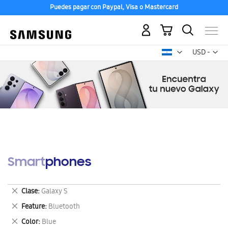
Puedes pagar con Paypal, Visa o Mastercard
Mi carrito
Mon
USD -
dólar
estadounid
Smartphones
Eliminar
Clase
Galaxy S
este
Eliminar
Feature
Bluetooth
artículo
este
Eliminar
Color
Blue
artículo