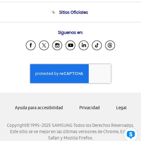
Condiciones de Compra
Soporte telefónico
Sitios Oficiales
Soporte vía eMail
Preguntas Frecuentes
Samsung Costa Rica
Síguenos en:
Samsung Ecuador
Samsung El Salvador
Samsung Guatemala
Samsung Honduras
Samsung Nicaragua
Samsung Panamá
Samsung República Dominicana
Samsung Venezuela
Ayuda para accesibilidad
Privacidad
Legal
Copyright© 1995-2025 SAMSUNG Todos los Derechos Reservados.
Este sitio se ve mejor en las últimas versiones de Chrome, Edge,
Safari y Mozilla Firefox.