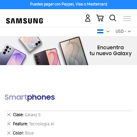
Puedes pagar con Paypal, Visa o Mastercard
Mi carrito
Mon
USD -
dólar
estadounid
Smartphones
Eliminar
Clase
Galaxy S
este
Eliminar
Feature
Tecnología AI
artículo
este
Eliminar
Color
Blue
artículo