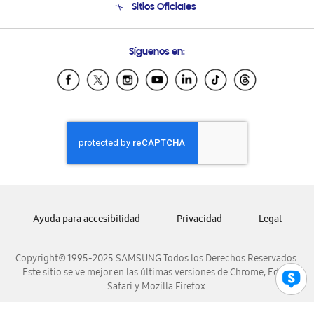
Sitios Oficiales
Soporte vía eMail
Preguntas Frecuentes
Samsung Costa Rica
Síguenos en:
Samsung Ecuador
Samsung El Salvador
Samsung Guatemala
Samsung Honduras
Samsung Nicaragua
Samsung Panamá
Samsung República Dominicana
Samsung Venezuela
Ayuda para accesibilidad
Privacidad
Legal
Copyright© 1995-2025 SAMSUNG Todos los Derechos Reservados.
Este sitio se ve mejor en las últimas versiones de Chrome, Edge,
Safari y Mozilla Firefox.